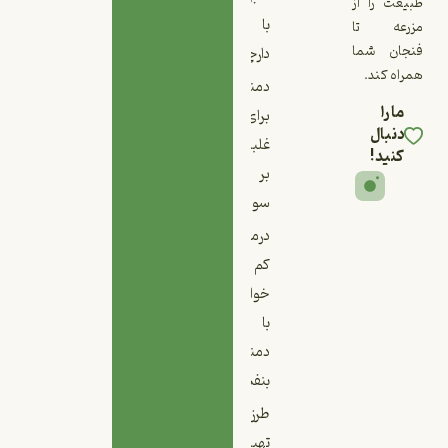
طبیعت را از
با
مزرعه تا
فنجان شما
دارچین
همراه کند.
دمنوش
ما را
برای
دنبال
غلبه
کنید!
بر
سودا
درمان
کم
خوابی
با
دمنوش
بنفشه
طرز
تهیه