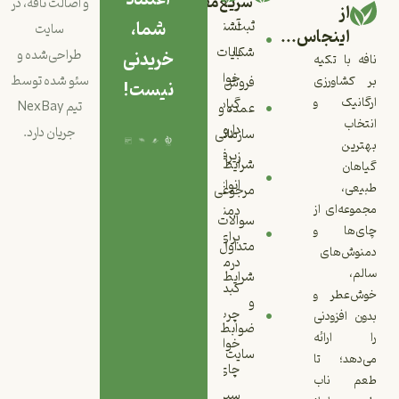
سریع
مقالات
و اصالت نافه، در
از
شما،
ثبت
آشنایی
سایت
اینجاس...
با
شکایات
خریدنی
طراحی‌شده و
نافه با تکیه
خواص
سئو شده توسط
بر کشاورزی
فروش
نیست!
ارگانیک و
گیاه
تیم
NexBay
عمده و
انتخاب
دارویی
جریان دارد.
سازمانی
بهترین
زیرفون
شرایط
گیاهان
انواع
طبیعی،
مرجوعی
مجموعه‌ای از
دمنوش
سوالات
چای‌ها و
برای
متداول
دمنوش‌های
درمان
سالم،
شرایط
کبد
خوش‌عطر و
و
چرب
بدون افزودنی
ضوابط
را ارائه
خواص
سایت
می‌دهد؛ تا
چای
طعم ناب
سبز