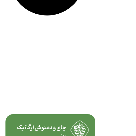
چای و دمنوش ارگانیک