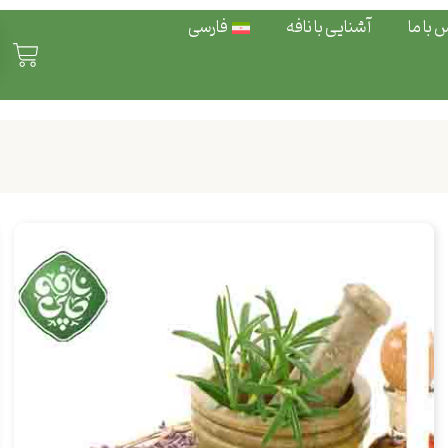
 با ما
آشنایی با نافه
فارسی