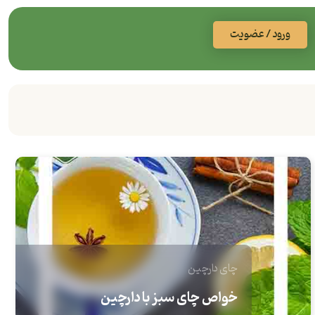
ورود / عضویت
چای
دارچین
خواص چای سبز با دارچین