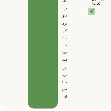
غلبه
کنید!
بر
سودا
درمان
کم
خوابی
با
دمنوش
بنفشه
طرز
تهیه
دمنوش
میوه
ای