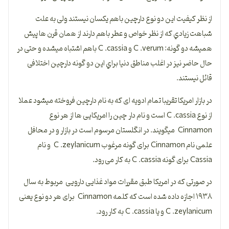
از نظر کیفیت این دو نوع دارچین باهم یکسان نیستند ولی به علت
شباهت زیادي که از نظر خواص و عطر باهم دارند از همان قرن ها پیش
همیشه دو گونه: C .verum و C .cassia باهم اشتباه میشده و حتی در
حال حاضر نیز در اغلب مناطق دنیا براي این دو گونه دارچین اختلافی
قائل نیستند.
در بازار امریکا تقریبا تمام ادویه ای که به نام دارچین فروخته میشود عملا
از نوع C .cassia است و نام دار چین را امریکایی ها از هر نوع
Cinnamon میگویند. در انگلستان مرسوم است در بازار و در محافل
علمی نام Cinnamon برای گونه مرغوب C .zeylanicum و نام
Cassia برای گونه C .cassia به کار می رود.
در صورتی که در امریکا طبق مقررات مواد غذایی دارویی مربوط به سال
۱۹۳۸ اجازه داده شده است که کلمه Cinnamon برای هر دو نوع یعنی
C .zeylanicum و یا C .cassia به کار رود.