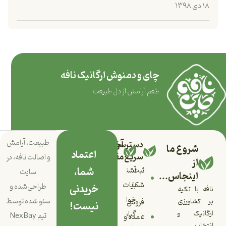
۱۸ دی ۱۳۹۸
چای و دمنوش ارگانیک نافه
طعم آرامش از دل طبیعت
طبیعت، آرامش
دسترسی
آخرین
شروع ما
اعتماد
سریع
مقالات
و اصالت نافه، در
از
شما،
ثبت
آشنایی
سایت
اینجاس...
با
شکایات
خریدنی
طراحی‌شده و
نافه با تکیه
خواص
سئو شده توسط
بر کشاورزی
فروش
نیست!
ارگانیک و
گیاه
تیم
NexBay
عمده و
انتخاب