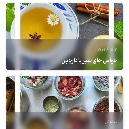
چای
دارچین
خواص چای سبز با دارچین
دمنوش