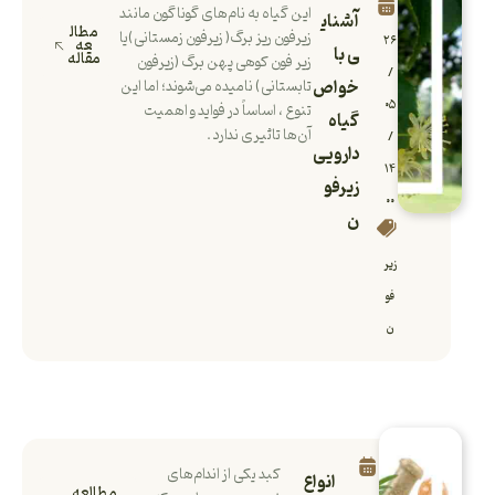
این گیاه به نام‌های گوناگون مانند
آشنای
مطال
زیرفون ریز برگ( زیرفون زمستانی)یا
۲۶
عه
ی با
مقاله
زیر فون کوهی پهن برگ (زیرفون
/
خواص
تابستانی) نامیده می‌شوند؛ اما این
۰۵
تنوع ، اساساً در فواید و اهمیت
گیاه
آن‌ها تاثیری ندارد .
/
دارویی
۱۴
زیرفو
۰۰
ن
زیر
فو
ن
کبد یکی از اندام‌های
انواع
مطالعه