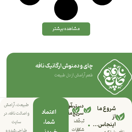
مشاهده بیشتر
چای و دمنوش ارگانیک نافه
طعم آرامش از دل طبیعت
طبیعت، آرامش
دسترسی
آخرین
شروع ما
اعتماد
سریع
مقالات
و اصالت نافه، در
از
شما،
ثبت
آشنایی
سایت
اینجاس...
با
شکایات
طراحی‌شده و