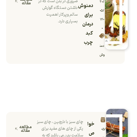
ضروری در بدن است که در
۲۰/
مقاله
دمنوش
داشتن دستگاه گوارش
۰۵/
برای
سالم و پرکار اهمیت
۱۴۰
بسیاری دارد.
درمان
۰
کبد
چرب
دمن
وش
چای سبز با دارچین ، چای سبز
خوا
مطالعه
یکی از چای های مفید برای
۰۵/
مقاله
ص
سلامت بدن می باشد که به