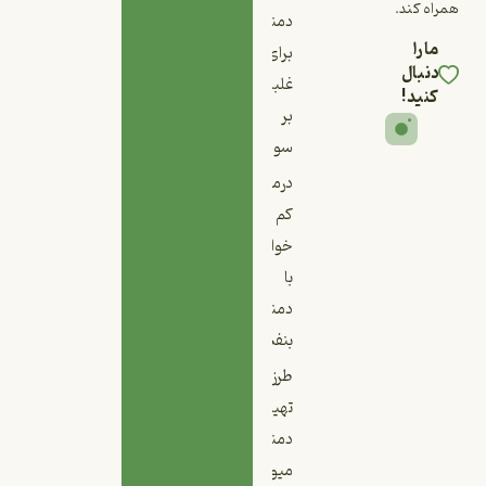
همراه کند.
دمنوش
ما را
برای
دنبال
غلبه
کنید!
بر
سودا
درمان
کم
خوابی
با
دمنوش
بنفشه
طرز
تهیه
دمنوش
میوه