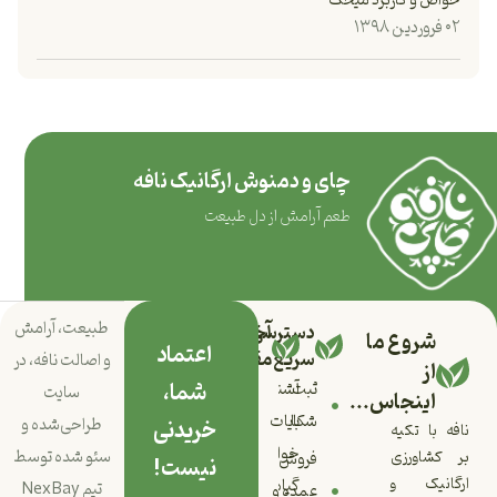
خواص و کاربرد میخک
۰۲ فروردین ۱۳۹۸
چای و دمنوش ارگانیک نافه
طعم آرامش از دل طبیعت
طبیعت، آرامش
دسترسی
آخرین
شروع ما
اعتماد
سریع
مقالات
و اصالت نافه، در
از
شما،
ثبت
آشنایی
سایت
اینجاس...
با
شکایات
خریدنی
طراحی‌شده و
نافه با تکیه
خواص
سئو شده توسط
بر کشاورزی
فروش
نیست!
ارگانیک و
گیاه
تیم
NexBay
عمده و