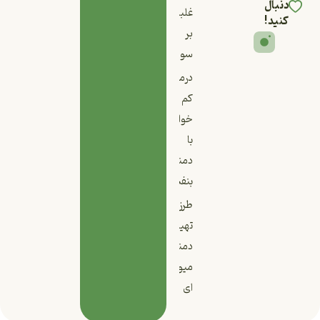
دنبال
غلبه
کنید!
بر
سودا
درمان
کم
خوابی
با
دمنوش
بنفشه
طرز
تهیه
دمنوش
میوه
ای